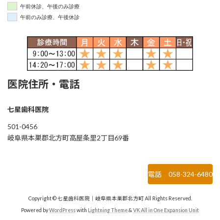
午前休診、午後のみ診療
午前のみ診療、午後休診
医院住所・電話
七星歯科医院
501-0456
岐阜県本巣郡北方町高屋条里2丁目69番
電話 058-324-6480
Copyright © 七星歯科医院｜岐阜県本巣郡北方町 All Rights Reserved.
Powered by
WordPress
with
Lightning Theme
&
VK All in One Expansion Unit