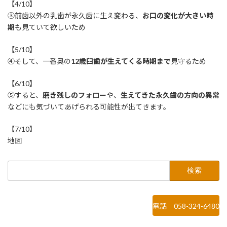
【4/10】
③前歯以外の乳歯が永久歯に生え変わる、
お口の変化が大きい時
期
も見ていて欲しいため
【5/10】
④そして、一番奥の
12歳臼歯が生えてくる時期まで
見守るため
【6/10】
⑤すると、
磨き残しのフォロー
や、
生えてきた永久歯の方向の異常
などにも気づいてあげられる可能性が出てきます。
【7/10】
地図
検
索:
電話 058-324-6480