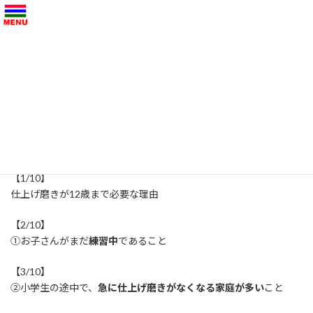
コ
ナ
ン
ビ
テ
ゲ
ン
ー
ツ
シ
20240225 仕上げ磨きが12歳ま
へ
ョ
ス
ン
で必要な理由
キ
に
ッ
移
プ
動
HOME
20240225 仕上げ磨きが12歳まで必要な理由
【1/10】
仕上げ磨きが12歳まで必要な理由
【2/10】
①お子さんがまだ
練習中
であること
【3/10】
②小学生の途中で、
急に仕上げ磨きがなくなる家庭が多い
こと