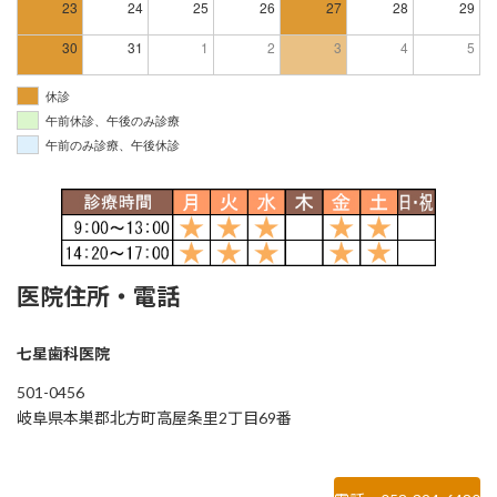
23
24
25
26
27
28
29
30
31
1
2
3
4
5
休診
午前休診、午後のみ診療
午前のみ診療、午後休診
医院住所・電話
七星歯科医院
501-0456
岐阜県本巣郡北方町高屋条里2丁目69番