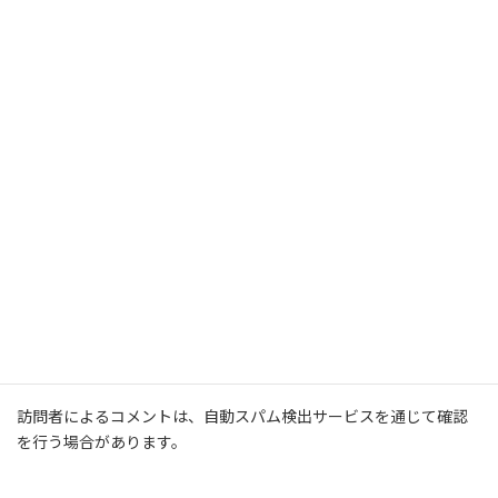
データに対するあなたの権利
このサイトのアカウントを持っているか、サイトにコメントを残
したことがある場合、私たちが保持するあなたについての個人デ
ータ (提供したすべてのデータを含む) をエクスポートファイルとし
て受け取るリクエストを行うことができます。また、個人データ
の消去リクエストを行うこともできます。これには、管理、法律、
セキュリティ目的のために保持する義務があるデータは含まれま
せん。
あなたのデータの送信先
訪問者によるコメントは、自動スパム検出サービスを通じて確認
を行う場合があります。