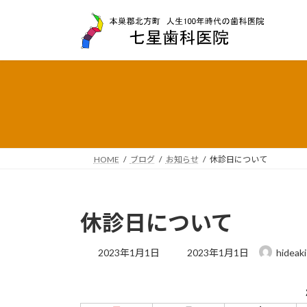
コ
ナ
ン
ビ
テ
ゲ
ン
ー
ツ
シ
へ
ョ
ス
ン
キ
に
ッ
移
プ
動
HOME
ブログ
お知らせ
休診日について
休診日について
最
2023年1月1日
2023年1月1日
hideaki
終
更
新
日