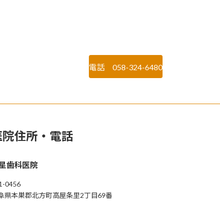
電話 058-324-6480
医院住所・電話
星歯科医院
1-0456
阜県本巣郡北方町高屋条里2丁目69番